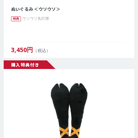
ぬいぐるみ ＜ウソウソ＞
ウソウソ丸行燈
特典
3,450
円
（税込）
購入特典付き