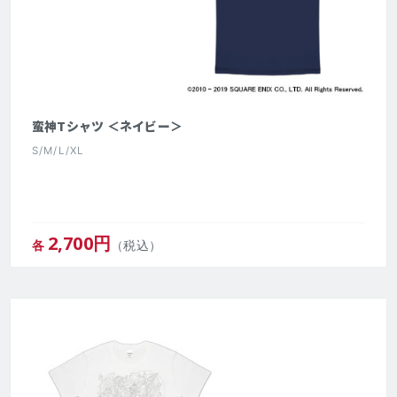
蛮神Tシャツ ＜ネイビー＞
S/M/L/XL
2,700
円
各
（税込）