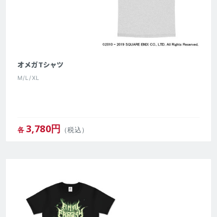
オメガTシャツ
M/L/XL
3,780
円
各
（税込）