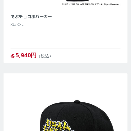
でぶチョコボパーカー
XL/XXL
5,940
円
各
（税込）