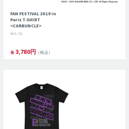
FAN FESTIVAL 2019 in
Paris T-SHIRT
<CARBUNCLE>
M/L/XL
3,780
円
各
（税込）