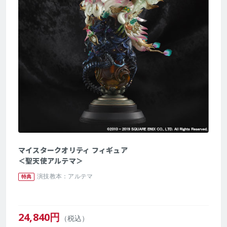
マイスタークオリティ フィギュア
＜聖天使アルテマ＞
演技教本：アルテマ
特典
24,840
円
（税込）