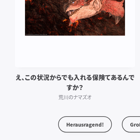
え、この状況からでも入れる保険てあるんで
すか？
荒川のナマズオ
Herausragend!
Gro