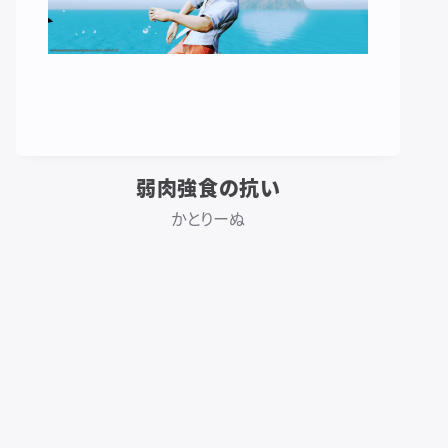
弱肉強食の抗い
かとりーぬ