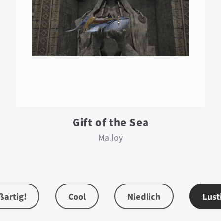
Gift of the Sea
Malloy
ßartig!
Cool
Niedlich
Lust