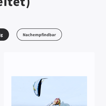
itet)
ig
Nachempfindbar