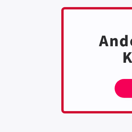
Ande
K