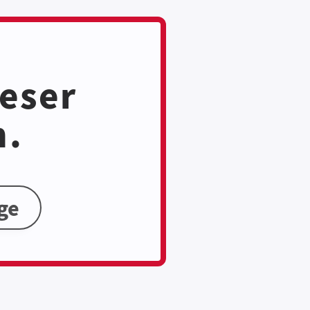
ieser
n.
ge