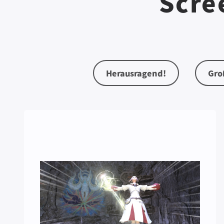
Scre
Herausragend!
Gro