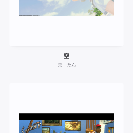
空
まーたん