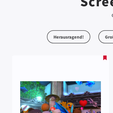
Scre
Herausragend!
Gro