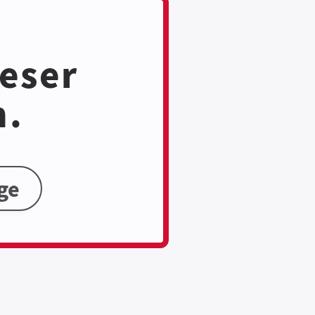
ieser
n.
ge