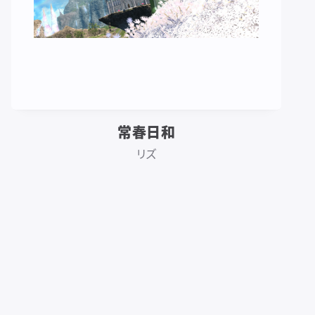
常春日和
リズ