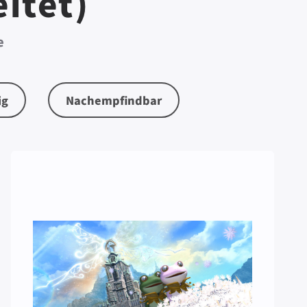
itet)
e
ig
Nachempfindbar