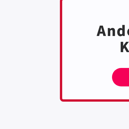
Ande
K