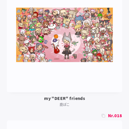
my "DEER" friends
鹿ぽこ
Nr.018