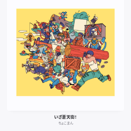
いざ蒼天街！
ちょこまん