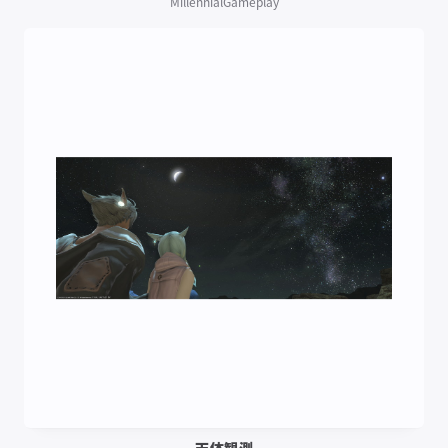
MillennialGameplay