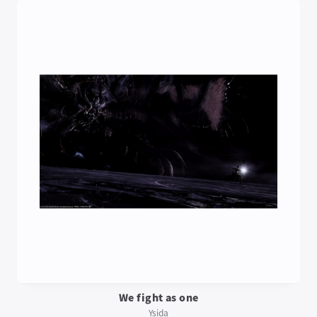
We fight as one
Ysida