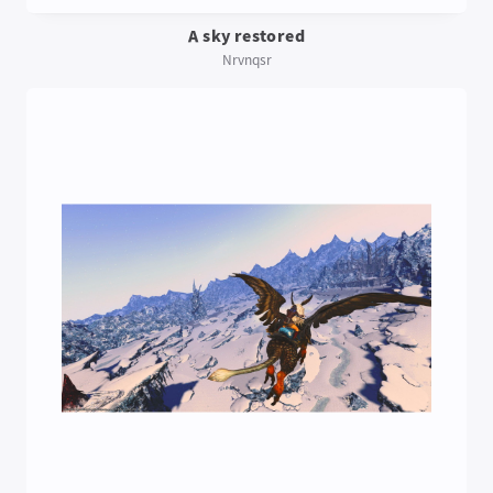
A sky restored
Nrvnqsr