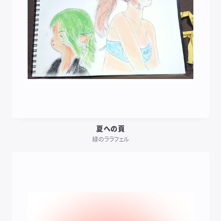
夏への頁
緑のララフェル