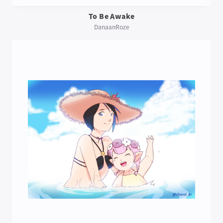
To Be Awake
DanaanRoze